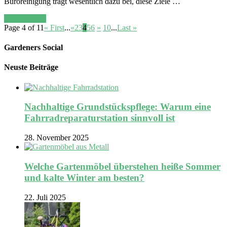
Büroreinigung trägt wesentlich dazu bei, diese Ziele …
Read More »
Page 4 of 11
« First
...
«
2
3
4
5
6
»
10
...
Last »
Gardeners Social
Neuste Beiträge
Nachhaltige Grundstückspflege: Warum eine
Fahrradreparaturstation sinnvoll ist
28. November 2025
Welche Gartenmöbel überstehen heiße Sommer
und kalte Winter am besten?
22. Juli 2025