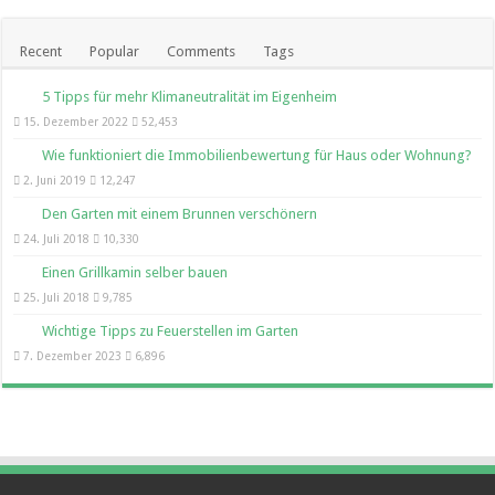
Recent
Popular
Comments
Tags
5 Tipps für mehr Klimaneutralität im Eigenheim
15. Dezember 2022
52,453
Wie funktioniert die Immobilienbewertung für Haus oder Wohnung?
2. Juni 2019
12,247
Den Garten mit einem Brunnen verschönern
24. Juli 2018
10,330
Einen Grillkamin selber bauen
25. Juli 2018
9,785
Wichtige Tipps zu Feuerstellen im Garten
7. Dezember 2023
6,896