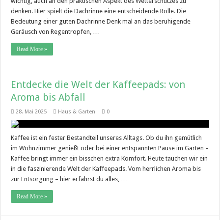
wichtig, auch an den praktischen Aspekt des Wetterschutzes zu
denken. Hier spielt die Dachrinne eine entscheidende Rolle. Die
Bedeutung einer guten Dachrinne Denk mal an das beruhigende
Geräusch von Regentropfen, …
Read More »
Entdecke die Welt der Kaffeepads: von
Aroma bis Abfall
28. Mai 2025
Haus & Garten
0
Kaffee ist ein fester Bestandteil unseres Alltags. Ob du ihn gemütlich
im Wohnzimmer genießt oder bei einer entspannten Pause im Garten –
Kaffee bringt immer ein bisschen extra Komfort. Heute tauchen wir ein
in die faszinierende Welt der Kaffeepads. Vom herrlichen Aroma bis
zur Entsorgung – hier erfährst du alles, …
Read More »