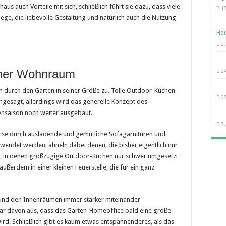
 auch Vorteile mit sich, schließlich führt sie dazu, dass viele
1
ege, die liebevolle Gestaltung und natürlich auch die Nutzung
Ha
2.
icher Wohnraum
24
 durch den Garten in seiner Größe zu. Tolle Outdoor-Küchen
25
angesagt, allerdings wird das generelle Konzept des
ensaison noch weiter ausgebaut.
7
eise durch ausladende und gemütliche Sofagarnituren und
erwendet werden, ähneln dabei denen, die bisher eigentlich nur
n, in denen großzügige Outdoor-Küchen nur schwer umgesetzt
außerdem in einer kleinen Feuerstelle, die für ein ganz
und den Innenräumen immer stärker miteinander
ar davon aus, dass das Garten-Homeoffice bald eine große
ird. Schließlich gibt es kaum etwas entspannenderes, als das