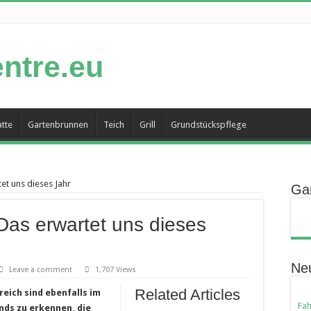
tte
Gartenbrunnen
Teich
Grill
Grundstückspflege
et uns dieses Jahr
Gar
Das erwartet uns dieses
Neu
Leave a comment
1,707 Views
Related Articles
eich sind ebenfalls im
Fah
nds zu erkennen, die