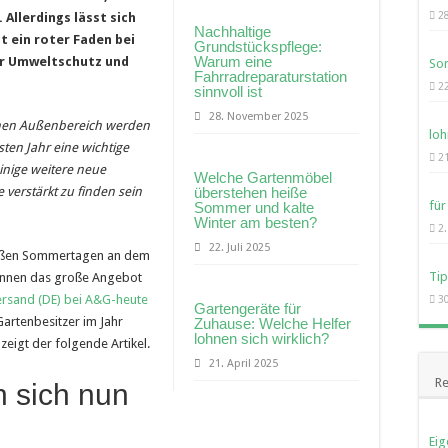
2
Allerdings lässt sich
Nachhaltige
t ein roter Faden bei
Grundstückspflege:
Warum eine
er Umweltschutz und
Som
Fahrradreparaturstation
22
sinnvoll ist
28. November 2025
chen Außenbereich werden
loh
ten Jahr eine wichtige
21
inige weitere neue
Welche Gartenmöbel
 verstärkt zu finden sein
überstehen heiße
für
Sommer und kalte
Winter am besten?
2.
22. Juli 2025
heißen Sommertagen an dem
Ti
können das große Angebot
ersand (DE) bei A&G-heute
30
Gartengeräte für
artenbesitzer im Jahr
Zuhause: Welche Helfer
lohnen sich wirklich?
eigt der folgende Artikel.
21. April 2025
Re
n sich nun
Ei