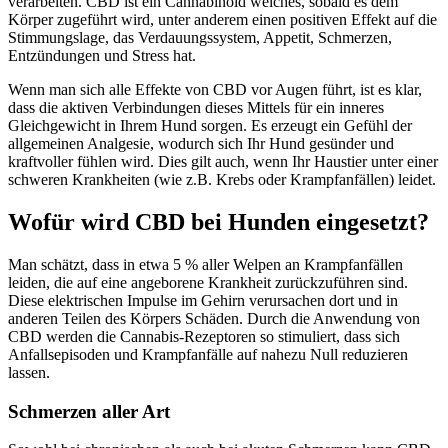
verarbeiten. CBD ist ein Cannabinoid welches, sobald es dem
Körper zugeführt wird, unter anderem einen positiven Effekt auf die
Stimmungslage, das Verdauungssystem, Appetit, Schmerzen,
Entzündungen und Stress hat.
Wenn man sich alle Effekte von CBD vor Augen führt, ist es klar,
dass die aktiven Verbindungen dieses Mittels für ein inneres
Gleichgewicht in Ihrem Hund sorgen. Es erzeugt ein Gefühl der
allgemeinen Analgesie, wodurch sich Ihr Hund gesünder und
kraftvoller fühlen wird. Dies gilt auch, wenn Ihr Haustier unter einer
schweren Krankheiten (wie z.B. Krebs oder Krampfanfällen) leidet.
Wofür wird CBD bei Hunden eingesetzt?
Man schätzt, dass in etwa 5 % aller Welpen an Krampfanfällen
leiden, die auf eine angeborene Krankheit zurückzuführen sind.
Diese elektrischen Impulse im Gehirn verursachen dort und in
anderen Teilen des Körpers Schäden. Durch die Anwendung von
CBD werden die Cannabis-Rezeptoren so stimuliert, dass sich
Anfallsepisoden und Krampfanfälle auf nahezu Null reduzieren
lassen.
Schmerzen aller Art